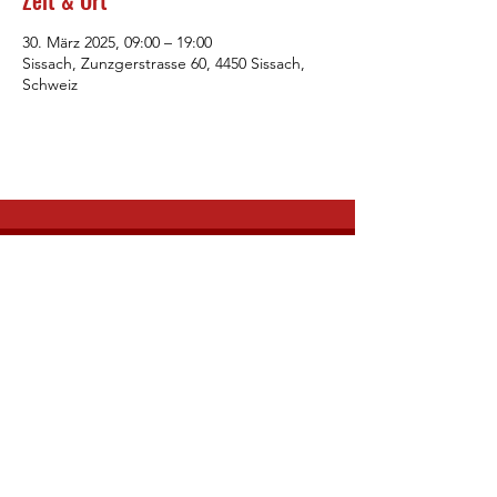
Zeit & Ort
30. März 2025, 09:00 – 19:00
Sissach, Zunzgerstrasse 60, 4450 Sissach,
Schweiz
LG Oberbaselbiet
Impressum
info@lgo.ch
© 2022 LG Oberbaselbiet. Erstellt mit
Wix.com