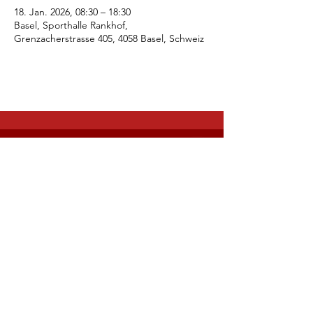
18. Jan. 2026, 08:30 – 18:30
Basel, Sporthalle Rankhof,
Grenzacherstrasse 405, 4058 Basel, Schweiz
LG Oberbaselbiet
Impressum
info@lgo.ch
© 2022 LG Oberbaselbiet. Erstellt mit
Wix.com