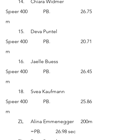
	14. 	Chiara Widmer		
Speer 400		PB.			26.75 
m
	15.	Deva Puntel			
Speer 400		PB.			20.71 
m
	16.	Jaelle Buess			
Speer 400		PB.			26.45 
m
	18.	Svea Kaufmann		
Speer 400		PB.			25.86 
m
	ZL	Alina Emmenegger	200m	
		=PB.		26.98 sec