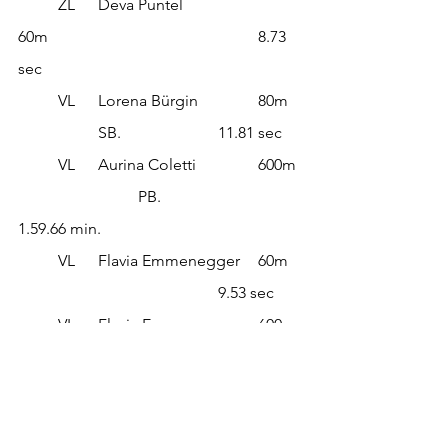
	ZL	Deva Puntel			
60m						8.73 
sec
	VL	Lorena Bürgin		80m	
		SB.			11.81 sec
	VL	Aurina Coletti		600m 
			PB.			
1.59.66 min.
	VL	Flavia Emmenegger	60m	
					9.53 sec
	VL	Flavia Emmenegger	600m	
		PB.			1.59.14 min.
	VL	Shania Vassanelli		
60m						9.03 