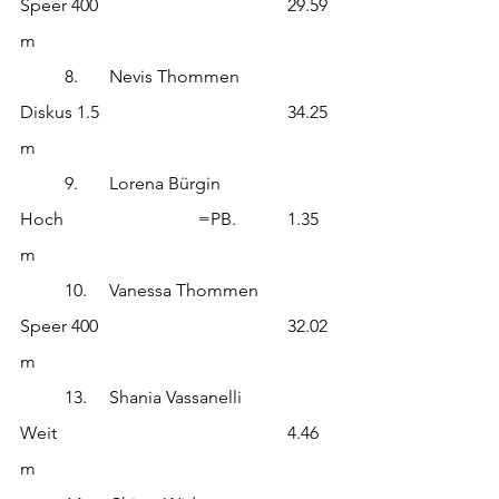
Speer 400					29.59 
m
	8.	Nevis Thommen		
Diskus 1.5					34.25 
m
	9.	Lorena Bürgin		
Hoch			=PB.		1.35 
m
	10.	Vanessa Thommen	
Speer 400					32.02 
m
	13.	Shania Vassanelli		
Weit						4.46 
m