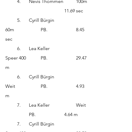
	4.	Nevis Thommen		100m	
					11.69 sec
	5. 	Cyrill Bürgin			
60m			PB.			8.45 
sec
	6.	Lea Keller			
Speer 400		PB.			29.47 
m
	6.	Cyrill Bürgin			
Weit			PB.			4.93 
m
	7.	Lea Keller			Weit	
		PB.			4.64 m
	7.	Cyrill Bürgin			