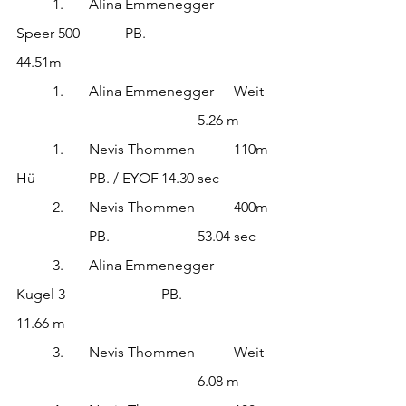
	1.	Alina Emmenegger	
Speer 500		PB.			
44.51m
	1.	Alina Emmenegger	Weit	
					5.26 m
	1.	Nevis Thommen		110m 
Hü		PB. / EYOF	14.30 sec
	2.	Nevis Thommen		400m	
		PB.			53.04 sec	
	3.	Alina Emmenegger	
Kugel 3			PB.			
11.66 m
	3.	Nevis Thommen		Weit	
					6.08 m