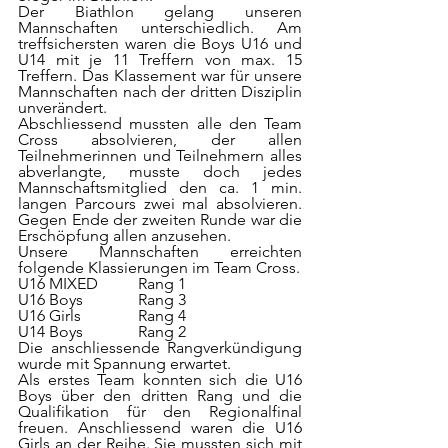
Der Biathlon gelang unseren 
Mannschaften unterschiedlich. Am 
treffsichersten waren die Boys U16 und 
U14 mit je 11 Treffern von max. 15 
Treffern. Das Klassement war für unsere 
Mannschaften nach der dritten Disziplin 
unverändert.
Abschliessend mussten alle den Team 
Cross absolvieren, der allen 
Teilnehmerinnen und Teilnehmern alles 
abverlangte, musste doch jedes 
Mannschaftsmitglied den ca. 1 min. 
langen Parcours zwei mal absolvieren. 
Gegen Ende der zweiten Runde war die 
Erschöpfung allen anzusehen.
Unsere Mannschaften erreichten 
folgende Klassierungen im Team Cross.
U16 MIXED	Rang 1
U16 Boys		Rang 3
U16 Girls		Rang 4
U14 Boys		Rang 2
Die anschliessende Rangverkündigung 
wurde mit Spannung erwartet.
Als erstes Team konnten sich die U16 
Boys über den dritten Rang und die 
Qualifikation für den Regionalfinal 
freuen. Anschliessend waren die U16 
Girls an der Reihe. Sie mussten sich mit 