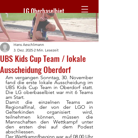
LG Oberbaselbiet
Hans Aeschlimann
3. Dez. 2025
2 Min. Lesezeit
UBS Kids Cup Team / lokale
Ausscheidung Oberdorf
Am vergangen Sonntag, 30. November 
fand die erste lokale Ausscheidung im 
UBS Kids Cup Team in Oberdorf statt. 
Die LG oberbaselbiet war mit 6 Teams 
am Start.
Damit die einzelnen Teams am 
Regionalfinal, der von der LGO in 
Gelterkinden organisiert wird, 
teilnehmen können, müssen die 
Mannschaften den Wettkampf unter 
den ersten drei auf dem Podest 
abschliessen.
Der Wettkampfbeginn war auf 08.00 Uhr 