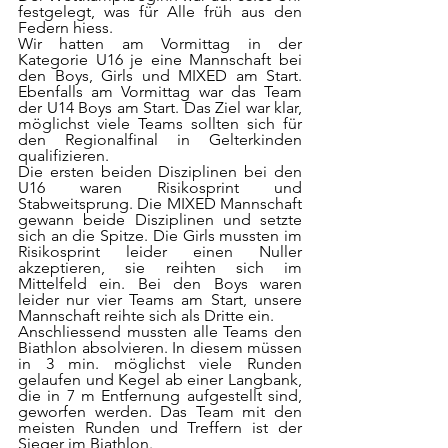
festgelegt, was für Alle früh aus den 
Federn hiess.
Wir hatten am Vormittag in der 
Kategorie U16 je eine Mannschaft bei 
den Boys, Girls und MIXED am Start. 
Ebenfalls am Vormittag war das Team 
der U14 Boys am Start. Das Ziel war klar, 
möglichst viele Teams sollten sich für 
den Regionalfinal in Gelterkinden 
qualifizieren.
Die ersten beiden Disziplinen bei den 
U16 waren Risikosprint und 
Stabweitsprung. Die MIXED Mannschaft 
gewann beide Disziplinen und setzte 
sich an die Spitze. Die Girls mussten im 
Risikosprint leider einen Nuller 
akzeptieren, sie reihten sich im 
Mittelfeld ein. Bei den Boys waren 
leider nur vier Teams am Start, unsere 
Mannschaft reihte sich als Dritte ein.
Anschliessend mussten alle Teams den 
Biathlon absolvieren. In diesem müssen 
in 3 min. möglichst viele Runden 
gelaufen und Kegel ab einer Langbank, 
die in 7 m Entfernung aufgestellt sind, 
geworfen werden. Das Team mit den 
meisten Runden und Treffern ist der 
Sieger im Biathlon.