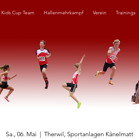
 Kids Cup Team
Hallenmehrkampf
Verein
Trainings
Sa., 06. Mai
  |  
Therwil, Sportanlagen Känelmatt