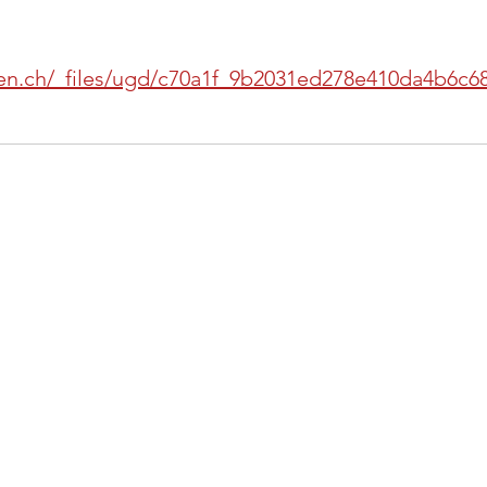
hen.ch/_files/ugd/c70a1f_9b2031ed278e410da4b6c6